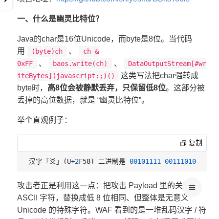
一、什么是幽灵比特位？
Java的char是16位Unicode，而byte是8位。当代码
用
、
(byte)ch
ch &
、
、
0xFF
baos.write(ch)
DataOutputStream[#wr
这类写法把char强转成
iteBytes](javascript:;)()
byte时，
高8位会被静默丢弃，只保留低8位
。这部分被
丢掉的高位数据，就是 “幽灵比特位”。
举个直观例子：
复制
汉字「爻」(U+
2
F58) 二进制是 
00101111
00111010
攻击者正是利用这一点：把攻击 Payload 里的关键
ASCII 字符，替换成低 8 位相同、但整体是无意义
Unicode 的特殊字符。WAF 看到的是一堆乱码汉字 / 符