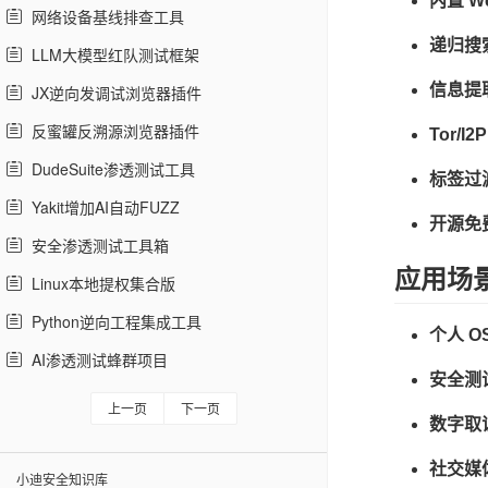
内置 W
网络设备基线排查工具
递归搜
LLM大模型红队测试框架
信息提
JX逆向发调试浏览器插件
反蜜罐反溯源浏览器插件
Tor/I2
DudeSuite渗透测试工具
标签过
Yakit增加AI自动FUZZ
开源免
安全渗透测试工具箱
应用场
Linux本地提权集合版
Python逆向工程集成工具
个人 O
AI渗透测试蜂群项目
安全测
上一页
下一页
数字取
社交媒
小迪安全知识库