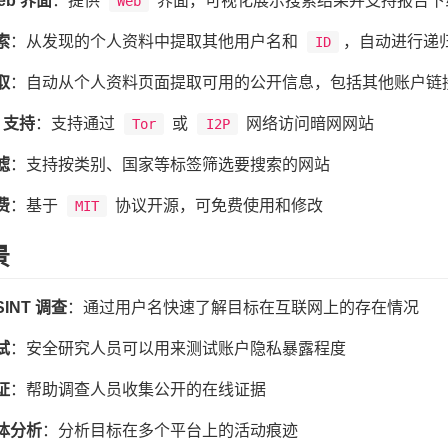
eb 界面
：提供
界面，可视化展示搜索结果并支持报告下
Web
索
：从发现的个人资料中提取其他用户名和
，自动进行递
ID
取
：自动从个人资料页面提取可用的公开信息，包括其他账户链
P 支持
：支持通过
或
网络访问暗网网站
Tor
I2P
滤
：支持按类别、国家等标签筛选要搜索的网站
费
：基于
协议开源，可免费使用和修改
MIT
景
SINT 调查
：通过用户名快速了解目标在互联网上的存在情况
试
：安全研究人员可以用来测试账户隐私暴露程度
证
：帮助调查人员收集公开的在线证据
体分析
：分析目标在多个平台上的活动痕迹