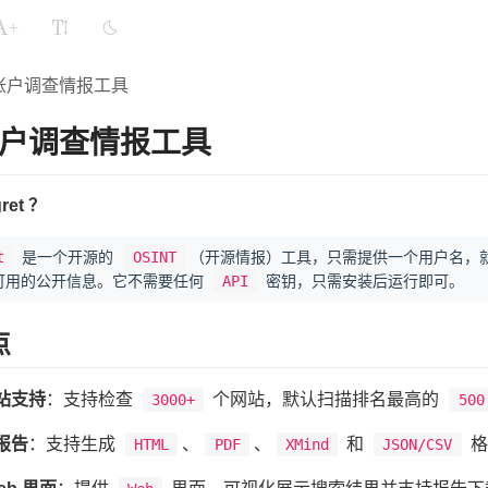
+
账户调查情报工具
户调查情报工具
ret ？
t
是一个开源的
OSINT
（开源情报）工具，只需提供一个用户名，
可用的公开信息。它不需要任何
API
密钥，只需安装后运行即可。
点
站支持
：支持检查
个网站，默认扫描排名最高的
3000+
500
报告
：支持生成
、
、
和
格
HTML
PDF
XMind
JSON/CSV