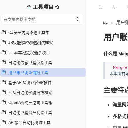
工具项目
-
用户
>
C#安全内网渗透工具集
用户账
JS只能解密渗透测试框架
Linux本地提权通杀项目
什么是 Maig
自动化信息泄露侦察工具
Maigre
用户账户调查情报工具
收集所有
基于API探测路径BP插件
主要特
红队自动化巡航扫描框架
OpenArk响应逆向工具箱
海量网
自动化泄露资产测绘工具
多格式
API接口自动化测试工具