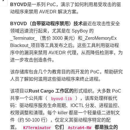
BYOVD
是一系列 PoC，演示了如何利用易受攻击的驱
动程序来禁用 AV/EDR 解决方案。
BYOVD（自带驱动程序禁用）技术
最近在攻击性安全
领域迅速流行起来，尤其是在 SpyBoy 的
_Terminator_（售价 3000 美元）和_ZeroMemoryEx
Blackout_项目等工具发布之后。这些工具利用驱动程
序中的漏洞来禁用 AV/EDR 代理，从而降低检测率，为
进一步攻击创造条件。
该存储库包含几个为教育目的而开发的 PoC，帮助研究
人员了解如何滥用这些驱动程序来终止进程。
该项目以
Rust Cargo 工作区的
形式组织。大多数 PoC
共享一个公共库（
），该库处理样板代
byovd-lib
码：驱动程序服务生命周期、IOCTL 分发、进程监控、
权限调整和清理。每个 killer 都是一个轻量级二进制文
件（约 50-100 行），仅定义其驱动程序特定的配
置。
它们
都是独立的
K7Terminator
Astra64-RW