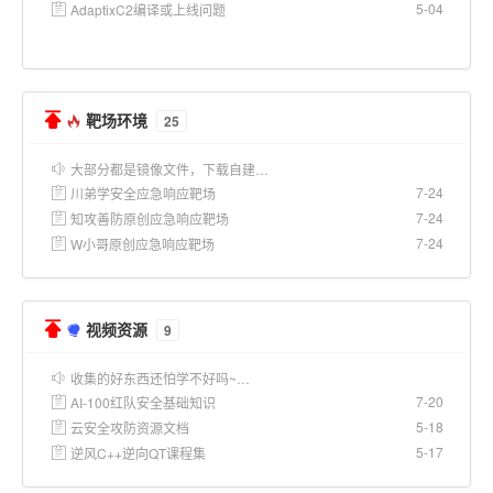
5-04
AdaptixC2编译或上线问题
靶场环境
25
大部分都是镜像文件，下载自建…
7-24
川弟学安全应急响应靶场
7-24
知攻善防原创应急响应靶场
7-24
W小哥原创应急响应靶场
视频资源
9
收集的好东西还怕学不好吗~…
7-20
AI-100红队安全基础知识
5-18
云安全攻防资源文档
5-17
逆风C++逆向QT课程集