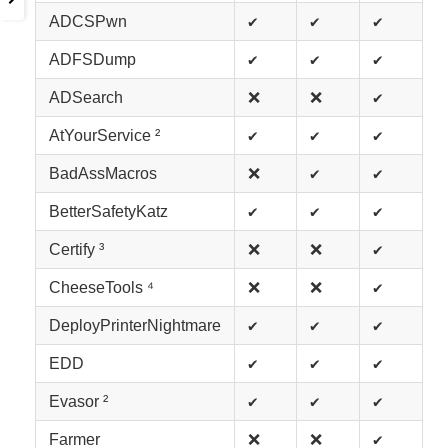
ADCSPwn
✔️
✔️
✔️
ADFSDump
✔️
✔️
✔️
ADSearch
❌
❌
✔️
AtYourService ²
✔️
✔️
✔️
BadAssMacros
❌
✔️
✔️
BetterSafetyKatz
✔️
✔️
✔️
Certify ³
❌
❌
✔️
CheeseTools ⁴
❌
❌
✔️
DeployPrinterNightmare
✔️
✔️
✔️
EDD
✔️
✔️
✔️
Evasor ²
✔️
✔️
✔️
Farmer
❌
❌
✔️