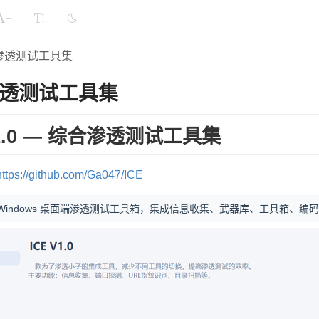
+
渗透测试工具集
透测试工具集
V1.0 — 综合渗透测试工具集
https://github.com/Ga047/ICE
Windows 桌面端渗透测试工具箱，集成信息收集、武器库、工具箱、编码