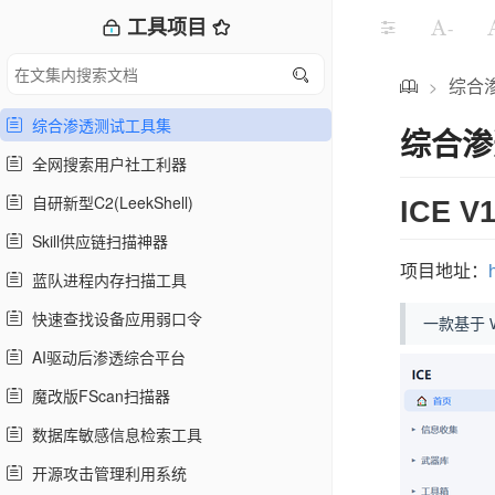
工具项目
-
综合
>
综合渗透测试工具集
综合渗
全网搜索用户社工利器
自研新型C2(LeekShell)
ICE 
Skill供应链扫描神器
项目地址：
蓝队进程内存扫描工具
快速查找设备应用弱口令
一款基于 
AI驱动后渗透综合平台
魔改版FScan扫描器
数据库敏感信息检索工具
开源攻击管理利用系统