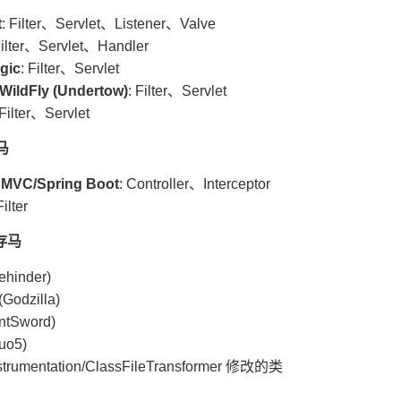
t
: Filter、Servlet、Listener、Valve
Filter、Servlet、Handler
gic
: Filter、Servlet
WildFly (Undertow)
: Filter、Servlet
 Filter、Servlet
马
 MVC/Spring Boot
: Controller、Interceptor
Filter
存马
hinder)
odzilla)
tSword)
uo5)
trumentation/ClassFileTransformer 修改的类