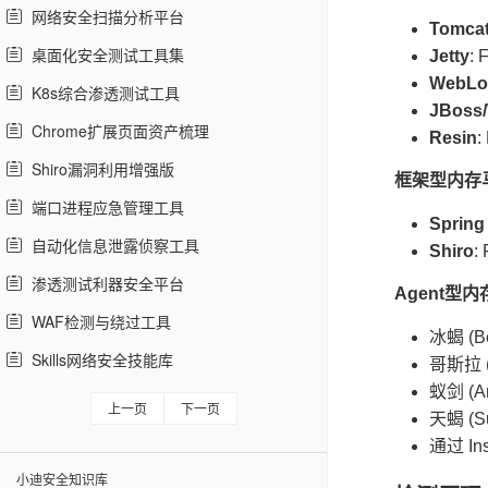
网络安全扫描分析平台
Tomca
桌面化安全测试工具集
Jetty
: 
WebLo
K8s综合渗透测试工具
JBoss/
Chrome扩展页面资产梳理
Resin
:
Shiro漏洞利用增强版
框架型内存
端口进程应急管理工具
Spring
自动化信息泄露侦察工具
Shiro
: 
渗透测试利器安全平台
Agent型内
WAF检测与绕过工具
冰蝎 (Be
Skills网络安全技能库
哥斯拉 (G
蚁剑 (An
上一页
下一页
天蝎 (S
通过 Ins
小迪安全知识库