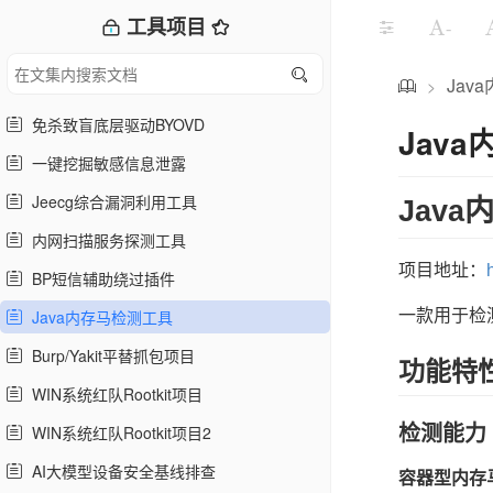
工具项目
-
Jav
>
免杀致盲底层驱动BYOVD
Jav
一键挖掘敏感信息泄露
Jeecg综合漏洞利用工具
Java内
内网扫描服务探测工具
项目地址：
BP短信辅助绕过插件
Java内存马检测工具
一款用于检测
Burp/Yakit平替抓包项目
功能特
WIN系统红队Rootkit项目
WIN系统红队Rootkit项目2
检测能力
AI大模型设备安全基线排查
容器型内存