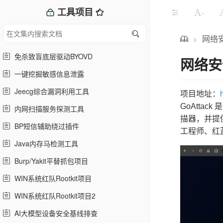
工具项目
-
网络
>
免杀致盲底层驱动BYOVD
网络安
一键挖掘敏感信息泄露
Jeecg综合漏洞利用工具
项目地址：
GoAtta
内网扫描服务探测工具
描器，并提
BP短信辅助绕过插件
工程师、红
Java内存马检测工具
Burp/Yakit平替抓包项目
WIN系统红队Rootkit项目
WIN系统红队Rootkit项目2
AI大模型设备安全基线排查