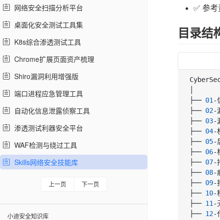
网络安全扫描分析平台
✅ 参
桌面化安全测试工具集
目录结
K8s综合渗透测试工具
Chrome扩展页面资产梳理
Shiro漏洞利用增强版
CyberSe
│

端口进程应急管理工具
├── 
01
-
自动化信息泄露侦察工具
├── 
02
-
├── 
03
-
渗透测试利器安全平台
├── 
04
-
├── 
05
-
WAF检测与绕过工具
├── 
06
-
Skills网络安全技能库
├── 
07
-
├── 
08
-
├── 
09
-
上一页
下一页
├── 
10
-
├── 
11
-
├── 
12
-
小迪安全知识库