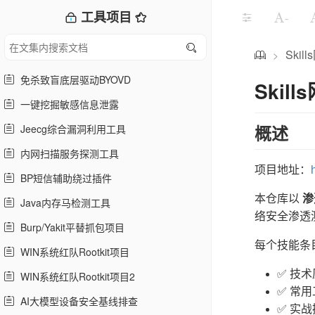
工具项目
-
Ski
>
免杀致盲底层驱动BYOVD
Skil
一键挖掘敏感信息泄露
Jeecg综合漏洞利用工具
概述
内网扫描服务探测工具
项目地址：
BP短信辅助绕过插件
本仓库以
渗
Java内存马检测工具
络安全渗透
Burp/Yakit平替抓包项目
每个技能条
WIN系统红队Rootkit项目
✅ 技
WIN系统红队Rootkit项目2
✅ 常用
AI大模型设备安全基线排查
✅ 实