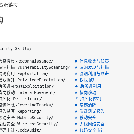
考资源链接
构
curity
-
Skills/

信息搜集
-
Reconnaissance/         
# 信息收集与侦察
漏洞扫描
-
VulnerabilityScanning/  
# 漏洞发现与扫描
漏洞利用
-
Exploitation/           
# 漏洞利用与攻击
权限提升
-
PrivilegeEscalation/    
# 权限提升
后渗透
-
PostExploitation/         
# 后渗透利用
横向移动
-
LateralMovement/        
# 横向移动
持久化
-
Persistence/              
# 持久化控制
痕迹清除
-
CoveringTracks/         
# 痕迹清除
报告撰写
-
Reporting/              
# 渗透测试报告
移动安全
-
MobileSecurity/         
# 移动安全
无线安全
-
WirelessSecurity/       
# 无线网络安全
代码审计
-
CodeAudit/              
# 代码安全审计