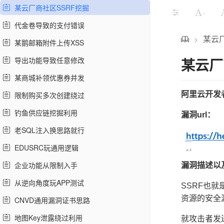
某云厂商社区SSRF挖掘
-
代金卷导致的支付错误
某云
>
某鹅邮箱附件上传XSS
某云厂
导出功能导致任意修改
某商城补领优惠券并发
限制购买多次创建绕过
阿里云开发者
钓鱼供应链挖掘利用
漏洞url：
老SQL注入换思路就行
EDUSRC玩通用逻辑
企业功能从限制入手
漏洞描述以
从逆向角度玩APP测试
SSRF也
资源的安全
CNVD通用漏洞证书思路
地图Key泄露绕过利用
就攻击者发