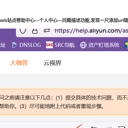
web站点帮助中心—个人中心—问题描述功能,发现一尺添加url