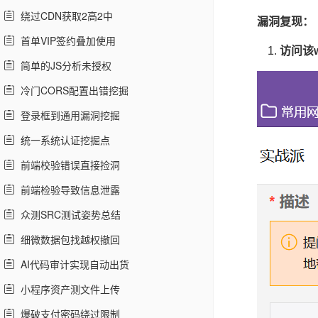
绕过CDN获取2高2中
漏洞复现：
首单VIP签约叠加使用
访问该
简单的JS分析未授权
冷门CORS配置出错挖掘
登录框到通用漏洞挖掘
统一系统认证挖掘点
前端校验错误直接捡洞
前端检验导致信息泄露
众测SRC测试姿势总结
细微数据包找越权撤回
AI代码审计实现自动出货
小程序资产测文件上传
爆破支付密码绕过限制