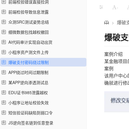
前端校验错误直接捡洞
-
前端检验导致信息泄露
众测SRC测试姿势总结
爆破
>
细微数据包找越权撤回
爆破支
AI代码审计实现自动出货
小程序资产测文件上传
案例介绍
某金融项目
爆破支付密码绕过限制
案例
APP绕过时间过期限制
该用户中心
某APP逆向渗透测试总
确就进行修
EDU证书985泄露越权
小程序让地址校验失效
短信验证码缺陷到弱口令
JS逆向签名链到任意登录