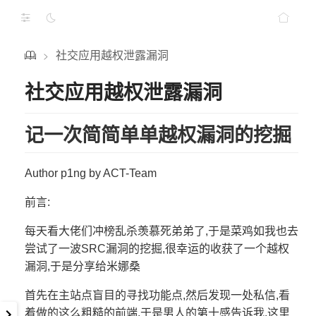
社交应用越权泄露漏洞
>
社交应用越权泄露漏洞
记一次简简单单越权漏洞的挖掘
Author p1ng by ACT-Team
前言:
每天看大佬们冲榜乱杀羡慕死弟弟了,于是菜鸡如我也去
尝试了一波SRC漏洞的挖掘,很幸运的收获了一个越权
漏洞,于是分享给米娜桑
首先在主站点盲目的寻找功能点,然后发现一处私信,看
着做的这么粗糙的前端,于是男人的第十感告诉我,这里