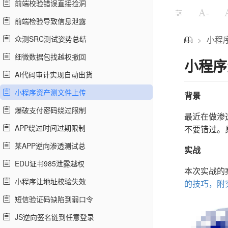
前端校验错误直接捡洞
-
前端检验导致信息泄露
众测SRC测试姿势总结
小程
>
细微数据包找越权撤回
小程序
AI代码审计实现自动出货
小程序资产测文件上传
背景
爆破支付密码绕过限制
最近在做渗透
APP绕过时间过期限制
不要错过。
某APP逆向渗透测试总
实战
EDU证书985泄露越权
本次实战的
小程序让地址校验失效
的技巧，附
短信验证码缺陷到弱口令
JS逆向签名链到任意登录