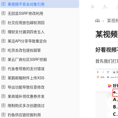
某视频不安全对象引用
-
无回显SSRF修改利用
某视
>
社交应用放包越权测回
某视频
理财支付漏洞四舍五入
某迅API分享导致重定向
好看视频
吃货去改包提权超管
某云厂商社区SSRF挖掘
首先我们打开任意
代金卷导致的支付错误
某鹅邮箱附件上传XSS
导出功能导致任意修改
某商城补领优惠券并发
限制购买多次创建绕过
钓鱼供应链挖掘利用