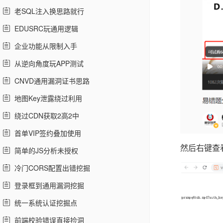
老SQL注入换思路就行
EDUSRC玩通用逻辑
企业功能从限制入手
从逆向角度玩APP测试
CNVD通用漏洞证书思路
地图Key泄露绕过利用
绕过CDN获取2高2中
首单VIP签约叠加使用
然后右键查看
简单的JS分析未授权
冷门CORS配置出错挖掘
登录框到通用漏洞挖掘
统一系统认证挖掘点
前端校验错误直接捡洞