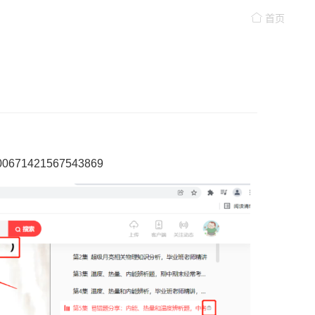
首页
671421567543869