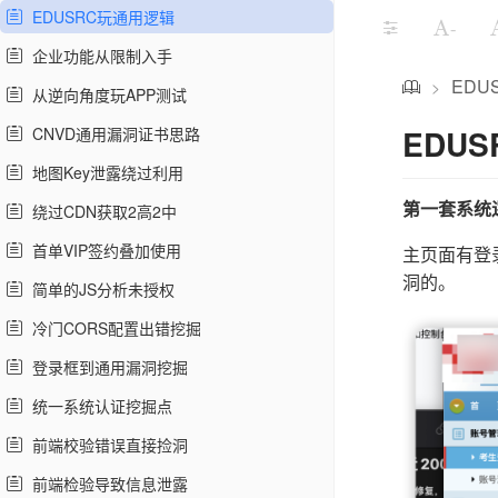
EDUSRC玩通用逻辑
-
企业功能从限制入手
EDU
>
从逆向角度玩APP测试
EDU
CNVD通用漏洞证书思路
地图Key泄露绕过利用
绕过CDN获取2高2中
第一套系统
首单VIP签约叠加使用
主页面有登
洞的。
简单的JS分析未授权
冷门CORS配置出错挖掘
登录框到通用漏洞挖掘
统一系统认证挖掘点
前端校验错误直接捡洞
前端检验导致信息泄露