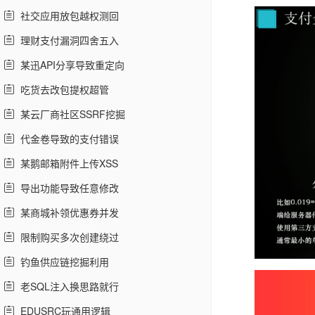
社交应用放包越权测回
理财支付漏洞四舍五入
某迅API分享导致重定向
吃货去改包提权超管
某云厂商社区SSRF挖掘
代金卷导致的支付错误
某鹅邮箱附件上传XSS
导出功能导致任意修改
某商城补领优惠券并发
限制购买多次创建绕过
钓鱼供应链挖掘利用
老SQL注入换思路就行
EDUSRC玩通用逻辑