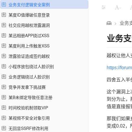
业务支付逻辑安全案例
-
某度ID值爆破任意登录
业务
>
社交应用越权泄露漏洞
业务支
某迅相册APP绕过XSS
某度利用上传触发XSS
泄露验证造成签约越权
越权让他人
小程序放包绕过人脸识别
https://foru
业务逻辑绕过人脸识别
四舍五入半
竞争并发拿下挑战赛
这个漏洞上
某B未绑定导致任意注册
到分为止，
值是直接报
时间校验机制领取VIP
某视频不安全对象引用
那我们如果
变成0.0
无回显SSRF修改利用