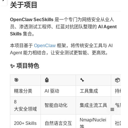
关于项目
OpenClaw SecSkills
是一个专门为网络安全从业人
员、渗透测试工程师、红蓝对抗团队整理的
AI Agent
Skills
集合。
本项目基于
OpenClaw
框架，将传统安全工具与 AI
Agent 能力相结合，让安全测试更智能、更高效。
✨ 项目特色
🎯
🤖
🔧
📦
精准分类
AI 驱动
工具集成
持续
8
智能自动化
集成主流工具
每周
大安全领域
Nmap/Nuclei
200+ Skills
自然语言交互
社区
等