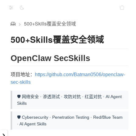
500+Skills覆盖安全领域
>
500+Skills覆盖安全领域
OpenClaw SecSkills
项目地址：
https://github.com/Batman0506/openclaw-
sec-skills
🛡️ 网络安全 · 渗透测试 · 攻防对抗 · 红蓝对抗 · AI Agent
Skills
🛡️ Cybersecurity · Penetration Testing · Red/Blue Team
· AI Agent Skills