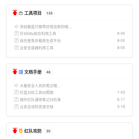
工具项目
135
项目都是只推荐好用且新的哦…
8-05
针对K8s综合利用工具
8-05
自托管免杀载荷生成平台
8-05
云安全容器利用工具
文档手册
48
大量安全人员的笔记哦…
7-03
红蓝对抗工具对照图
6-17
国外红队通用笔记对抗录
5-18
云安全攻防资源文档
红队攻防
30