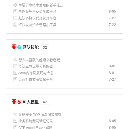
主要分享技术发展的新手法…
8-05
自托管免杀载荷生成平台
7-27
红队多协议代理管理平台
7-22
红队攻防资产管理小工具
蓝队技能
32
想去当蓝队的赶紧来看看哦…
8-01
蓝队应急流量分析解密
8-01
Java内存马复现与应急
7-27
红蓝对抗欺骗蜜罐平台
AI大模型
47
赋能安全,TOP10漏洞等都有…
8-05
业务系统漏洞验证记录
8-05
CTF Agent自动化解题