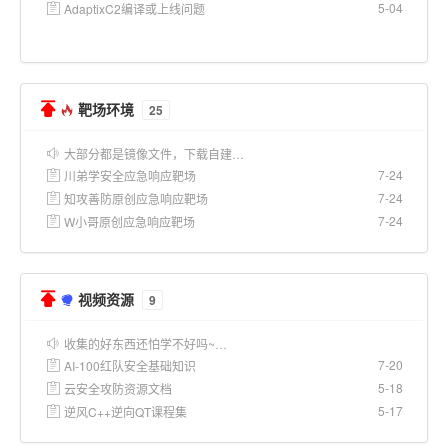
5-04
AdaptixC2编译或上线问题
靶场环境
25
大部分都是镜像文件，下载自建…
7-24
川弟学安全应急响应靶场
7-24
知攻善防原创应急响应靶场
7-24
W小哥原创应急响应靶场
视频资源
9
收集的好东西还怕学不好吗~…
7-20
AI-100红队安全基础知识
5-18
云安全攻防资源文档
5-17
逆风C++逆向QT课程集