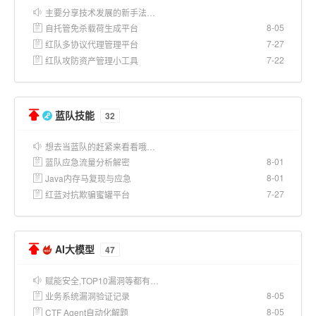
主要分享技术发展的新手法…
8-05
自托管免杀载荷生成平台
7-27
红队多协议代理管理平台
7-22
红队攻防资产管理小工具
蓝队技能
32
想去当蓝队的赶紧来看看哦…
8-01
蓝队应急流量分析解密
8-01
Java内存马复现与应急
7-27
红蓝对抗欺骗蜜罐平台
AI大模型
47
赋能安全,TOP10漏洞等都有…
8-05
业务系统漏洞验证记录
8-05
CTF Agent自动化解题