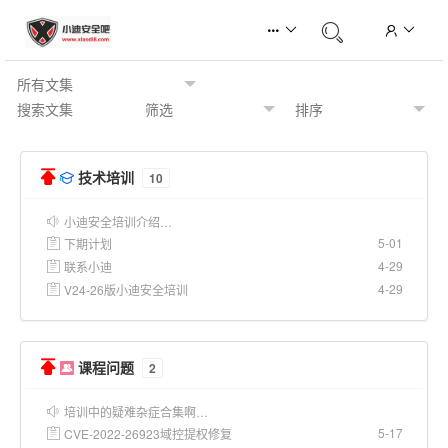
技术培训
10
小迪安全培训介绍…
5-01
下期计划
4-29
联系小迪
4-29
V24-26版小迪安全培训
课程问题
2
培训中的疑难杂症合集啊…
5-17
CVE-2022-26923域控提权修复