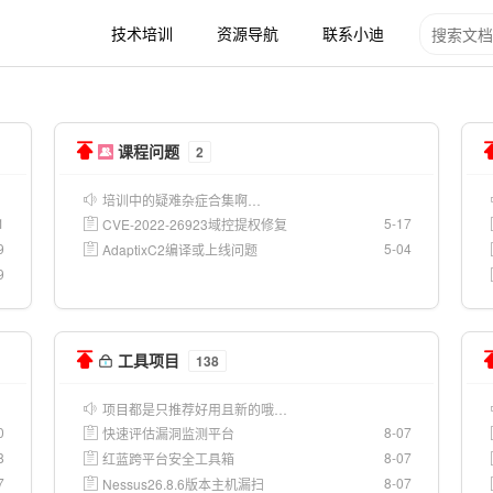
技术培训
资源导航
联系小迪
课程问题
2
培训中的疑难杂症合集啊…
1
5-17
CVE-2022-26923域控提权修复
9
5-04
AdaptixC2编译或上线问题
9
工具项目
138
项目都是只推荐好用且新的哦…
0
8-07
快速评估漏洞监测平台
8
8-07
红蓝跨平台安全工具箱
7
8-07
Nessus26.8.6版本主机漏扫