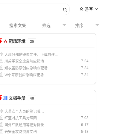
游客
靶场环境
25
大部分都是镜像文件，下载自建…
7-24
川弟学安全应急响应靶场
7-24
知攻善防原创应急响应靶场
7-24
W小哥原创应急响应靶场
文档手册
48
大量安全人员的笔记哦…
7-03
红蓝对抗工具对照图
6-17
国外红队通用笔记对抗录
5-18
云安全攻防资源文档