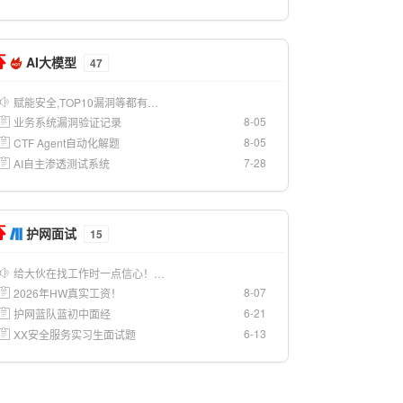
AI大模型
47
赋能安全,TOP10漏洞等都有…
8-05
业务系统漏洞验证记录
8-05
CTF Agent自动化解题
7-28
AI自主渗透测试系统
护网面试
15
给大伙在找工作时一点信心！…
8-07
2026年HW真实工资！
6-21
护网蓝队蓝初中面经
6-13
XX安全服务实习生面试题