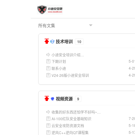
技术培训
10
小迪安全培训介绍…
5-0
下期计划
4-2
联系小迪
4-2
V24-26版小迪安全培训
视频资源
9
收集的好东西还怕学不好吗~…
7-2
AI-100红队安全基础知识
5-1
云安全攻防资源文档
5-1
逆风C++逆向QT课程集