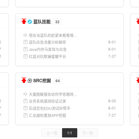
蓝队技能
32
想去当蓝队的赶紧来看看哦…
5
8-01
蓝队应急流量分析解密
7
8-01
Java内存马复现与应急
2
7-27
红蓝对抗欺骗蜜罐平台
SRC挖掘
64
大量脱敏报告给你学思路呀…
2
8-05
业务系统漏洞验证记录
7
8-01
实战豆包EDU测试好帮手
7
7-27
汇总越权重放APP挖掘
1/1
上一页
下一页