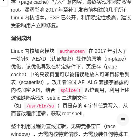
存（page cache）写入任意内容，最终实现本地提权至
root。漏洞影响 2017 年至补丁发布前构建的几乎所有
Linux 内核版本，EXP 已公开，利用稳定性极高，建议
受影响用户立即修复。
漏洞成因
Linux 内核加密模块
在 2017 年引入了
authencesn
一处针对 AEAD（认证加密）操作的原地（in-place）
优化，该优化导致在特定条件下，页缓存（page
cache）中的只读页面可以被错误地放入可写目标散列
表（scatterlist）。攻击者通过 AF_ALG 套接字暴露的
内核加密 API，结合
系统调用，利用上述
splice()
逻辑缺陷实现对 setuid 二进制文件
（如
）页缓存的 4 字节任意写入，从
/usr/bin/su
而篡改程序逻辑，获取 root shell。
整个利用过程为直线逻辑，无需竞争窗口（race
window），无需内核特定偏移，无需预装任何特殊工