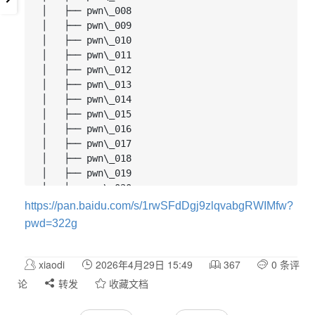
│   ├── pwn\_008

│   ├── pwn\_009

│   ├── pwn\_010

│   ├── pwn\_011

│   ├── pwn\_012

│   ├── pwn\_013

│   ├── pwn\_014

│   ├── pwn\_015

│   ├── pwn\_016

│   ├── pwn\_017

│   ├── pwn\_018

│   ├── pwn\_019

│   ├── pwn\_020

│   ├── pwn\_021

https://pan.baidu.com/s/1rwSFdDgj9zlqvabgRWIMfw?
│   ├── pwn\_022

pwd=322g
│   ├── pwn\_023

│   ├── pwn\_024

│   ├── pwn\_025

xiaodi
2026年4月29日 15:49
367
0 条评
│   ├── pwn\_026

论
转发
收藏文档
│   ├── pwn\_027

│   ├── pwn\_028
