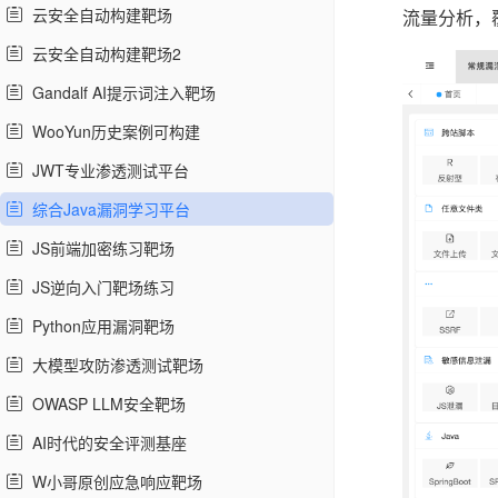
云安全自动构建靶场
流量分析，
云安全自动构建靶场2
Gandalf AI提示词注入靶场
WooYun历史案例可构建
JWT专业渗透测试平台
综合Java漏洞学习平台
JS前端加密练习靶场
JS逆向入门靶场练习
Python应用漏洞靶场
大模型攻防渗透测试靶场
OWASP LLM安全靶场
AI时代的安全评测基座
W小哥原创应急响应靶场