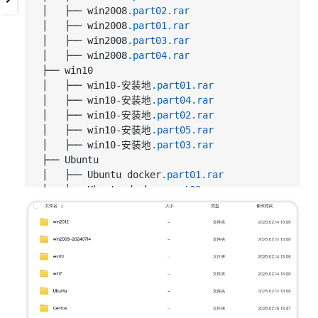
│   ├── win2008
.part02
.rar
│   ├── win2008
.part01
.rar
│   ├── win2008
.part03
.rar
│   ├── win2008
.part04
.rar
├── win10

│   ├── win10-安装地
.part01
.rar
│   ├── win10-安装地
.part04
.rar
│   ├── win10-安装地
.part02
.rar
│   ├── win10-安装地
.part05
.rar
│   ├── win10-安装地
.part03
.rar
├── Ubuntu

│   ├── Ubuntu docker
.part01
.rar
│   ├── Ubuntu docker
.part03
.rar
│   ├── Ubuntu docker
.part02
.rar
├── win7

│   ├── win7
.part03
.rar
│   ├── win7
.part01
.rar
│   ├── win7
.part02
.rar
├── win2012

│   ├── win2012安装地
.part03
.rar
│   ├── win2012安装地
.part02
.rar