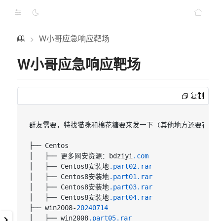
W小哥应急响应靶场
>
W小哥应急响应靶场
复制
群友需要，特找猫咪和棉花糖要来发一下（其他地方还要花$）

├── Centos

│   ├── 更多网安资源：bdziyi
.com
│   ├── Centos8安装地
.part02
.rar
│   ├── Centos8安装地
.part01
.rar
│   ├── Centos8安装地
.part03
.rar
│   ├── Centos8安装地
.part04
.rar
├── win2008-
20240714
│   ├── win2008
.part05
.rar