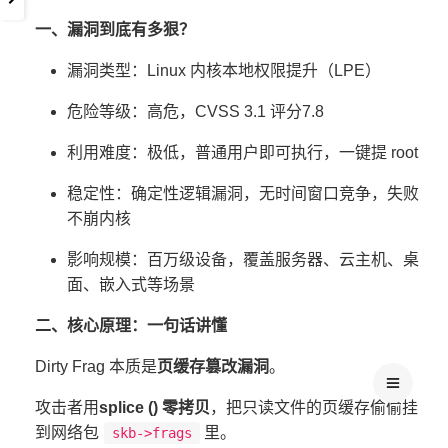
一、漏洞到底有多狠？
漏洞类型：Linux 内核本地权限提升（LPE）
危险等级：高危，CVSS 3.1 评分7.8
利用难度：极低，普通用户即可执行，一键提 root
稳定性：确定性逻辑漏洞，无时间窗口竞争，失败
不崩内核
影响规模：百万级设备，覆盖服务器、云主机、桌
面、嵌入式等场景
二、核心原理：一句话讲懂
Dirty Frag 本质是
页缓存篡改漏洞
。
攻击者用
splice () 零拷贝
，把只读文件的页缓存偷偷挂
到网络包
里。
skb->frags