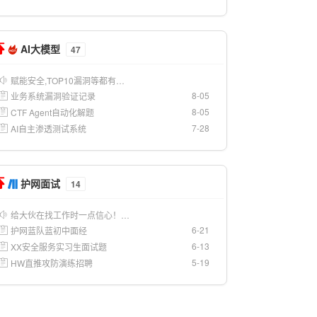
AI大模型
47
赋能安全,TOP10漏洞等都有…
8-05
业务系统漏洞验证记录
8-05
CTF Agent自动化解题
7-28
AI自主渗透测试系统
护网面试
14
给大伙在找工作时一点信心！…
6-21
护网蓝队蓝初中面经
6-13
XX安全服务实习生面试题
5-19
HW直推攻防演练招聘