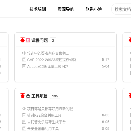
技术培训
资源导航
联系小迪
课程问题
2
培训中的疑难杂症合集啊…
1
5-17
CVE-2022-26923域控提权修复
9
5-04
AdaptixC2编译或上线问题
9
工具项目
135
项目都是只推荐好用且新的哦…
0
8-05
针对K8s综合利用工具
8
8-05
自托管免杀载荷生成平台
7
8-05
云安全容器利用工具