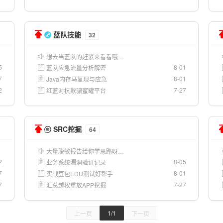
蓝队技能
32
想去当蓝队的赶紧来看看哦…
5
8-01
蓝队应急流量分析解密
7
8-01
Java内存马复现与应急
2
7-27
红蓝对抗欺骗蜜罐平台
SRC挖掘
64
大量脱敏报告给你学思路呀…
2
8-05
业务系统漏洞验证记录
7
8-01
实战豆包EDU测试好帮手
7
7-27
汇总越权重放APP挖掘
1/1
上一页
下一页