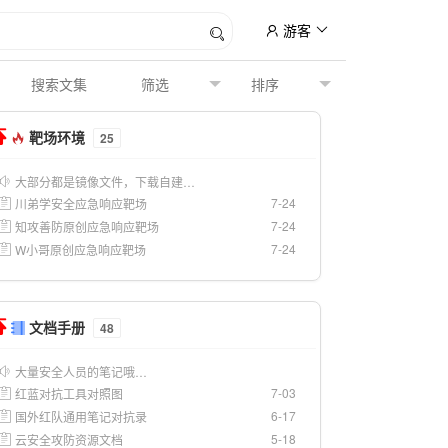
游客
靶场环境
25
大部分都是镜像文件，下载自建…
7-24
川弟学安全应急响应靶场
7-24
知攻善防原创应急响应靶场
7-24
W小哥原创应急响应靶场
文档手册
48
大量安全人员的笔记哦…
7-03
红蓝对抗工具对照图
6-17
国外红队通用笔记对抗录
5-18
云安全攻防资源文档