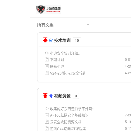
技术培训
10
小迪安全培训介绍…
5-0
下期计划
4-2
联系小迪
4-2
V24-26版小迪安全培训
视频资源
9
收集的好东西还怕学不好吗~…
7-2
AI-100红队安全基础知识
5-1
云安全攻防资源文档
5-1
逆风C++逆向QT课程集