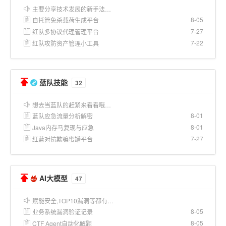
主要分享技术发展的新手法…
8-05
自托管免杀载荷生成平台
7-27
红队多协议代理管理平台
7-22
红队攻防资产管理小工具
蓝队技能
32
想去当蓝队的赶紧来看看哦…
8-01
蓝队应急流量分析解密
8-01
Java内存马复现与应急
7-27
红蓝对抗欺骗蜜罐平台
AI大模型
47
赋能安全,TOP10漏洞等都有…
8-05
业务系统漏洞验证记录
8-05
CTF Agent自动化解题