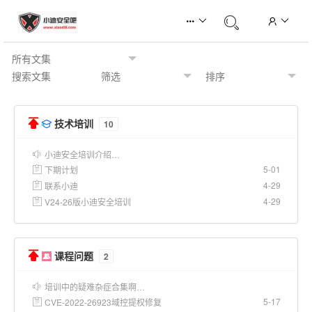
技术培训
10
小迪安全培训介绍…
5-01
下期计划
4-29
联系小迪
4-29
V24-26版小迪安全培训
课程问题
2
培训中的疑难杂症合集啊…
5-17
CVE-2022-26923域控提权修复