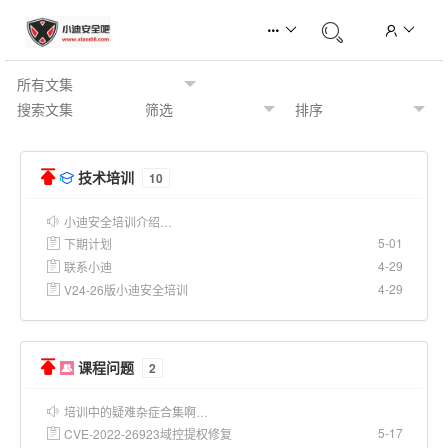
技术培训
10
小迪安全培训介绍…
5-01
下期计划
4-29
联系小迪
4-29
V24-26版小迪安全培训
课程问题
2
培训中的疑难杂症合集啊…
5-17
CVE-2022-26923域控提权修复