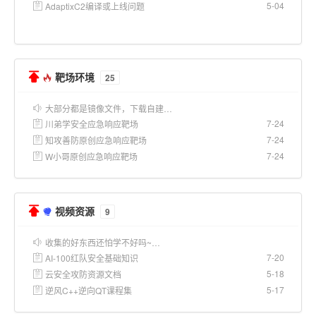
5-04
AdaptixC2编译或上线问题
靶场环境
25
大部分都是镜像文件，下载自建…
7-24
川弟学安全应急响应靶场
7-24
知攻善防原创应急响应靶场
7-24
W小哥原创应急响应靶场
视频资源
9
收集的好东西还怕学不好吗~…
7-20
AI-100红队安全基础知识
5-18
云安全攻防资源文档
5-17
逆风C++逆向QT课程集