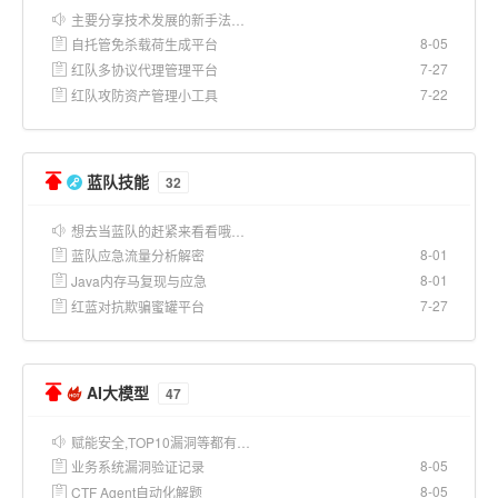
主要分享技术发展的新手法…
8-05
自托管免杀载荷生成平台
7-27
红队多协议代理管理平台
7-22
红队攻防资产管理小工具
蓝队技能
32
想去当蓝队的赶紧来看看哦…
8-01
蓝队应急流量分析解密
8-01
Java内存马复现与应急
7-27
红蓝对抗欺骗蜜罐平台
AI大模型
47
赋能安全,TOP10漏洞等都有…
8-05
业务系统漏洞验证记录
8-05
CTF Agent自动化解题