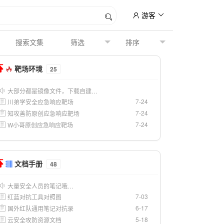
游客
靶场环境
25
大部分都是镜像文件，下载自建…
7-24
川弟学安全应急响应靶场
7-24
知攻善防原创应急响应靶场
7-24
W小哥原创应急响应靶场
文档手册
48
大量安全人员的笔记哦…
7-03
红蓝对抗工具对照图
6-17
国外红队通用笔记对抗录
5-18
云安全攻防资源文档