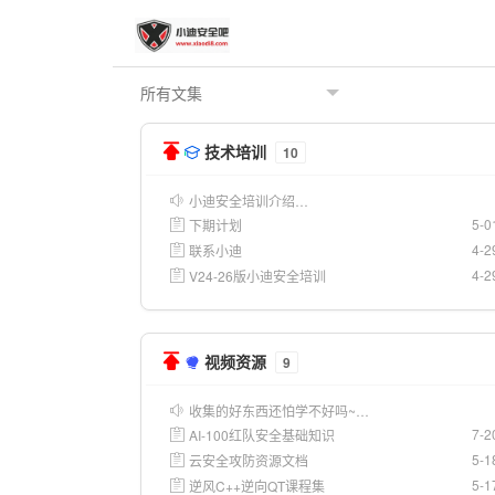
技术培训
10
小迪安全培训介绍…
5-0
下期计划
4-2
联系小迪
4-2
V24-26版小迪安全培训
视频资源
9
收集的好东西还怕学不好吗~…
7-2
AI-100红队安全基础知识
5-1
云安全攻防资源文档
5-1
逆风C++逆向QT课程集