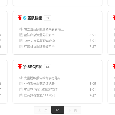
蓝队技能
32
想去当蓝队的赶紧来看看哦…
5
8-01
蓝队应急流量分析解密
7
8-01
Java内存马复现与应急
2
7-27
红蓝对抗欺骗蜜罐平台
SRC挖掘
64
大量脱敏报告给你学思路呀…
2
8-05
业务系统漏洞验证记录
7
8-01
实战豆包EDU测试好帮手
7
7-27
汇总越权重放APP挖掘
1/1
上一页
下一页