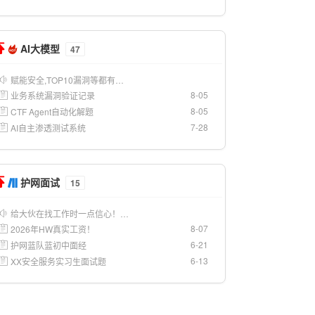
AI大模型
47
赋能安全,TOP10漏洞等都有…
8-05
业务系统漏洞验证记录
8-05
CTF Agent自动化解题
7-28
AI自主渗透测试系统
护网面试
15
给大伙在找工作时一点信心！…
8-07
2026年HW真实工资！
6-21
护网蓝队蓝初中面经
6-13
XX安全服务实习生面试题