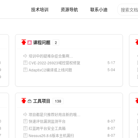
技术培训
资源导航
联系小迪
课程问题
2
培训中的疑难杂症合集啊…
1
5-17
CVE-2022-26923域控提权修复
9
5-04
AdaptixC2编译或上线问题
9
工具项目
138
项目都是只推荐好用且新的哦…
0
8-07
快速评估漏洞监测平台
8
8-07
红蓝跨平台安全工具箱
7
8-07
Nessus26.8.6版本主机漏扫