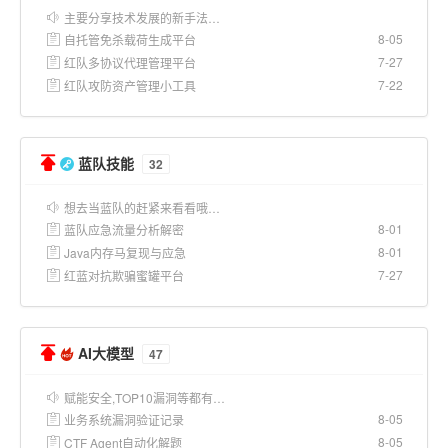
主要分享技术发展的新手法…
8-05
自托管免杀载荷生成平台
7-27
红队多协议代理管理平台
7-22
红队攻防资产管理小工具
蓝队技能
32
想去当蓝队的赶紧来看看哦…
8-01
蓝队应急流量分析解密
8-01
Java内存马复现与应急
7-27
红蓝对抗欺骗蜜罐平台
AI大模型
47
赋能安全,TOP10漏洞等都有…
8-05
业务系统漏洞验证记录
8-05
CTF Agent自动化解题