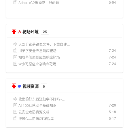
5-04
AdaptixC2编译或上线问题
靶场环境
25
大部分都是镜像文件，下载自建…
7-24
川弟学安全应急响应靶场
7-24
知攻善防原创应急响应靶场
7-24
W小哥原创应急响应靶场
视频资源
9
收集的好东西还怕学不好吗~…
7-20
AI-100红队安全基础知识
5-18
云安全攻防资源文档
5-17
逆风C++逆向QT课程集