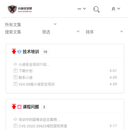
技术培训
10
小迪安全培训介绍…
5-01
下期计划
4-29
联系小迪
4-29
V24-26版小迪安全培训
课程问题
2
培训中的疑难杂症合集啊…
5-17
CVE-2022-26923域控提权修复