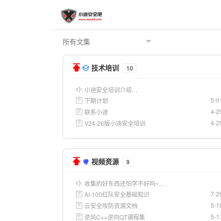
技术培训
10
小迪安全培训介绍…
5-0
下期计划
4-2
联系小迪
4-2
V24-26版小迪安全培训
视频资源
9
收集的好东西还怕学不好吗~…
7-2
AI-100红队安全基础知识
5-1
云安全攻防资源文档
5-1
逆风C++逆向QT课程集