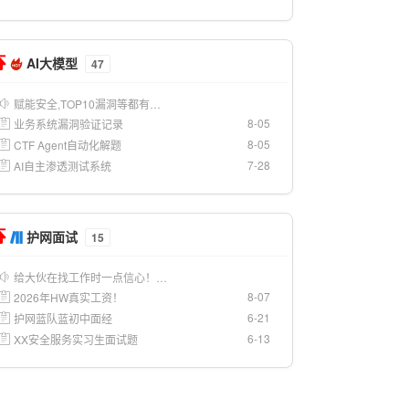
AI大模型
47
赋能安全,TOP10漏洞等都有…
8-05
业务系统漏洞验证记录
8-05
CTF Agent自动化解题
7-28
AI自主渗透测试系统
护网面试
15
给大伙在找工作时一点信心！…
8-07
2026年HW真实工资！
6-21
护网蓝队蓝初中面经
6-13
XX安全服务实习生面试题