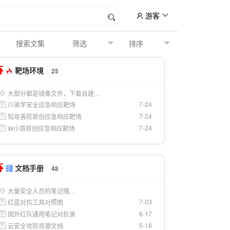
游客
靶场环境
25
大部分都是镜像文件，下载自建…
7-24
川弟学安全应急响应靶场
7-24
知攻善防原创应急响应靶场
7-24
W小哥原创应急响应靶场
文档手册
48
大量安全人员的笔记哦…
7-03
红蓝对抗工具对照图
6-17
国外红队通用笔记对抗录
5-18
云安全攻防资源文档