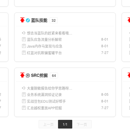
蓝队技能
32
想去当蓝队的赶紧来看看哦…
5
8-01
蓝队应急流量分析解密
7
8-01
Java内存马复现与应急
2
7-27
红蓝对抗欺骗蜜罐平台
SRC挖掘
64
大量脱敏报告给你学思路呀…
2
8-05
业务系统漏洞验证记录
7
8-01
实战豆包EDU测试好帮手
7
7-27
汇总越权重放APP挖掘
1/1
上一页
下一页