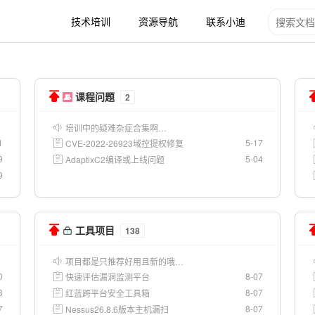
技术培训
资源导航
联系小迪
课程问题
2
培训中的疑难杂症合集啊…
1
5-17
CVE-2022-26923域控提权修复
9
5-04
AdaptixC2编译或上线问题
9
工具项目
138
项目都是只推荐好用且新的哦…
0
8-07
快速评估漏洞监测平台
8
8-07
红蓝跨平台安全工具箱
7
8-07
Nessus26.8.6版本主机漏扫