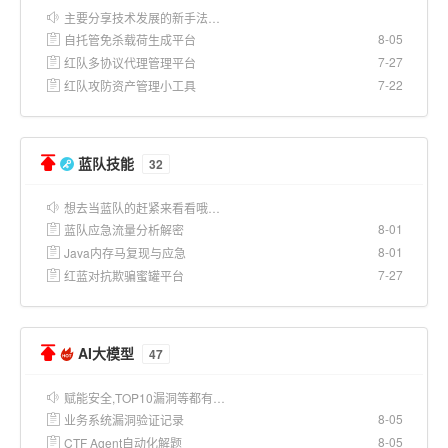
主要分享技术发展的新手法…
8-05
自托管免杀载荷生成平台
7-27
红队多协议代理管理平台
7-22
红队攻防资产管理小工具
蓝队技能
32
想去当蓝队的赶紧来看看哦…
8-01
蓝队应急流量分析解密
8-01
Java内存马复现与应急
7-27
红蓝对抗欺骗蜜罐平台
AI大模型
47
赋能安全,TOP10漏洞等都有…
8-05
业务系统漏洞验证记录
8-05
CTF Agent自动化解题