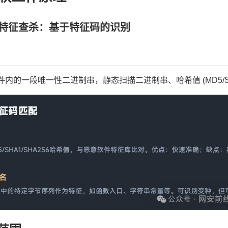
态特征查杀：基于特征码的识别
内的一段唯一性二进制串，静态扫描二进制串、哈希值 (MD5/SHA25