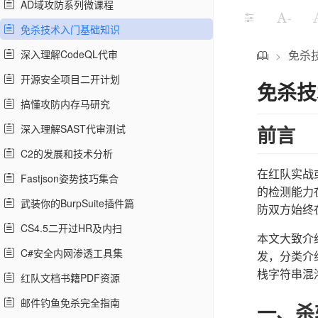
AD域攻防系列微课程
-
免杀技术入门基础知识
深入理解CodeQL代审
免杀
>
开源安全项目二开计划
免杀技
搞懂攻防内存马研究
深入理解SAST代审测试
前言
C2的发展和技术分析
在红队实战
Fastjson姿势技巧集合
的检测能力在
武装你的BurpSuite插件篇
防双方始终
CS4.5二开过HR及内扫
本文大致介
C#安全内网渗透工具集
发，分类介
栈字符串混
红队文档书籍PDF资源
邮件钓鱼免杀完全指南
一、杀