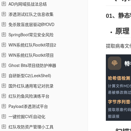
AD内网域技战法总结
渗透测试红队之信息收集
01、静
免杀致盲底层驱动BYOVD
原理
SpringBoot常见安全风险
WIN系统红队Rootkit项目2
提取病毒文件
WIN系统红队Rootkit项目
Ghost Bits项目绕防护神器
自研新型C2(LeekShell)
国外红队通用笔记对抗录
红队钓鱼风险演练平台
Payload渗透测试平台
一键挖掘CVE自动化
红队攻防资产管理小工具