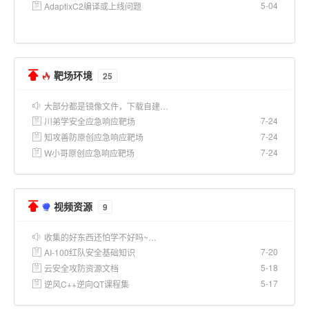
5-04
AdaptixC2编译或上线问题
靶场环境
25
大部分都是镜像文件，下载自建…
7-24
川弟学安全应急响应靶场
7-24
知攻善防原创应急响应靶场
7-24
W小哥原创应急响应靶场
视频资源
9
收集的好东西还怕学不好吗~…
7-20
AI-100红队安全基础知识
5-18
云安全攻防资源文档
5-17
逆风C++逆向QT课程集